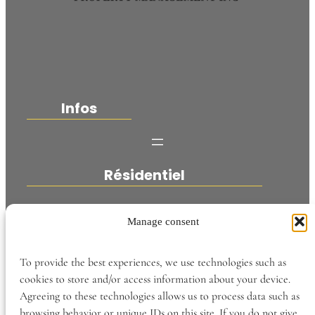
Infos
Résidentiel
Manage consent
Découvrir
To provide the best experiences, we use technologies such as
cookies to store and/or access information about your device.
Agreeing to these technologies allows us to process data such as
Soutien
browsing behavior or unique IDs on this site. If you do not give