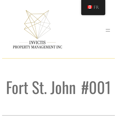
Aller
FR
au
contenu
Fort St. John
#001